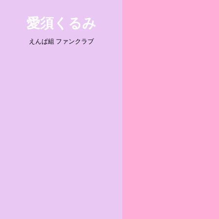
Skip
愛須くるみ
to
content
えんぱ組 ファンクラブ