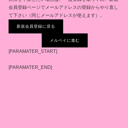
会員登録ページでメールアドレスの登録からやり直し
て下さい（同じメールアドレスが使えます）。
新規会員登録に戻る
メルペイに進む
[PARAMATER_START]
[PARAMATER_END]